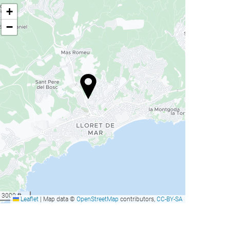
+
−
3000 ft
Leaflet
|
Map data ©
OpenStreetMap
contributors,
CC-BY-SA