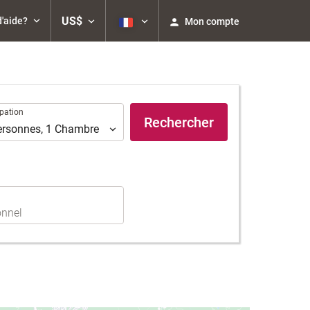
US$
d'aide?
Mon compte
ation
pation
Rechercher
ersonnes
,
1
Chambre